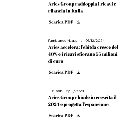
Aries Group raddoppia i ricavi e
rilancia in Italia
Scarica PDF
Pambianco Magazine - 01/12/2024
Aries accelera: l’ebitda cresce del
48% e i ricavi sfiorano 55 milioni
di euro
Scarica PDF
TTG Italia - 18/12/2024
Aries Group chiude in crescita il
2024 e progetta l’espansione
Scarica PDF