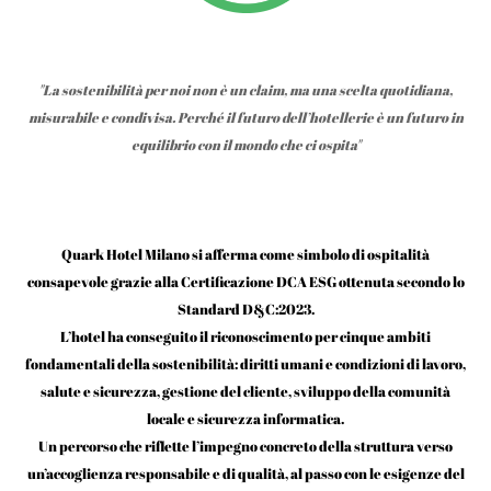
"La sostenibilità per noi non è un claim, ma una scelta quotidiana,
misurabile e condivisa. Perché il futuro dell’hotellerie è un futuro in
equilibrio con il mondo che ci ospita"
Quark Hotel Milano si afferma come simbolo di ospitalità
consapevole grazie alla Certificazione DCA ESG ottenuta secondo lo
Standard D&C:2023.
L’hotel ha conseguito il riconoscimento per cinque ambiti
fondamentali della sostenibilità: diritti umani e condizioni di lavoro,
salute e sicurezza, gestione del cliente, sviluppo della comunità
locale e sicurezza informatica.
Un percorso che riflette l’impegno concreto della struttura verso
un’accoglienza responsabile e di qualità, al passo con le esigenze del