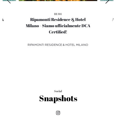
18/04
NA
Ripamonti Residence & Hotel
A
Milano - Siamo ufficialmente DCA
Certified!
RIPAMONTI RESIDENCE & HOTEL MILANO
Social
Snapshots