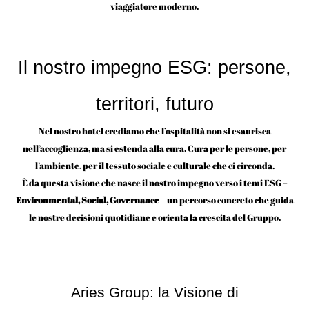
viaggiatore moderno.
Il nostro impegno ESG: persone,
territori, futuro
Nel nostro hotel crediamo che l’ospitalità non si esaurisca
nell’accoglienza, ma si estenda alla cura. Cura per le persone, per
l’ambiente, per il tessuto sociale e culturale che ci circonda.
È da questa visione che nasce il nostro impegno verso i temi ESG –
Environmental, Social, Governance
– un percorso concreto che guida
le nostre decisioni quotidiane e orienta la crescita del Gruppo.
Aries Group: la Visione di