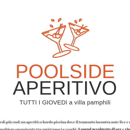
POOLSIDE
APERITIVO
TUTTI I GIOVEDì a villa pamphili
vedì più cool: un aperitivo bordo piscina dove il tramonto incontra note live e 
iacchiere spensierate tra amici nuovi e vecchi, il
sound avvolgente di sax
e
vio