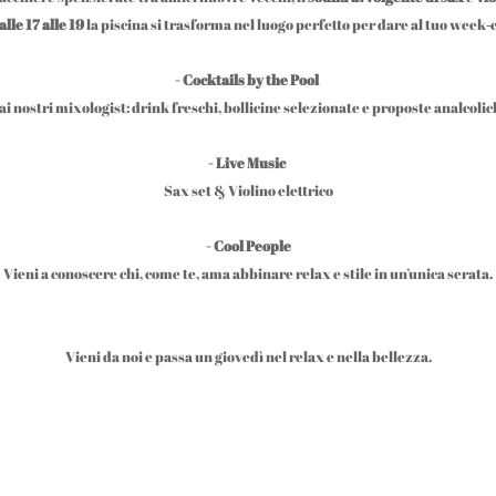
lle 17 alle 19
la piscina si trasforma nel luogo perfetto per dare al tuo week‑en
- Cocktails by the Pool
i nostri mixologist: drink freschi, bollicine selezionate e proposte analcolic
- Live Music
Sax set & Violino elettrico
- Cool People
Vieni a conoscere chi, come te, ama abbinare relax e stile in un’unica serata.
Vieni da noi e passa un giovedì nel relax e nella bellezza.