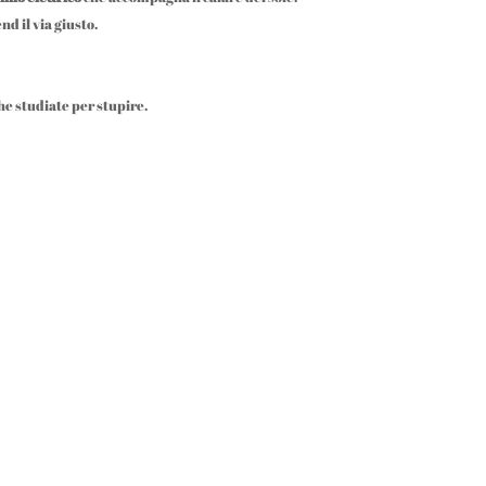
d il via giusto.
he studiate per stupire.