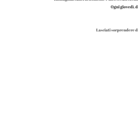
Ogni giovedì
,
da
Lasciati sorprendere da