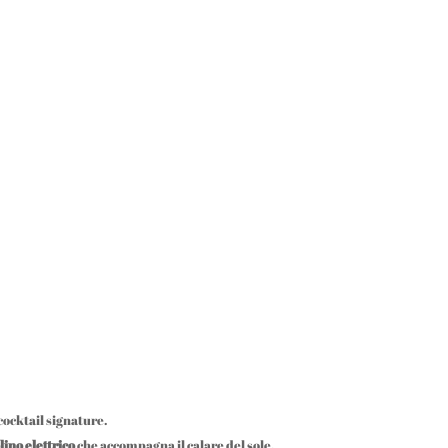
cocktail signature.
lino elettrico
che accompagna il calare del sole.