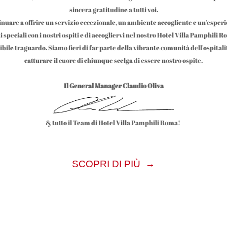
sincera gratitudine a tutti voi.
inuare a offrire un servizio eccezionale, un ambiente accogliente e un'esper
peciali con i nostri ospiti e di accogliervi nel nostro Hotel Villa Pamphili
ibile traguardo. Siamo fieri di far parte della vibrante comunità dell'ospital
catturare il cuore di chiunque scelga di essere nostro ospite.
Il General Manager Claudio Oliva
& tutto il Team di Hotel Villa Pamphili Roma!
SCOPRI DI PIÙ →