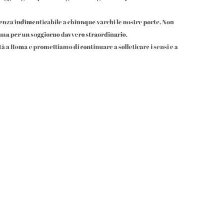
ienza indimenticabile a chiunque varchi le nostre porte. Non
 Roma per un soggiorno davvero straordinario.
ità a Roma e promettiamo di continuare a solleticare i sensi e a