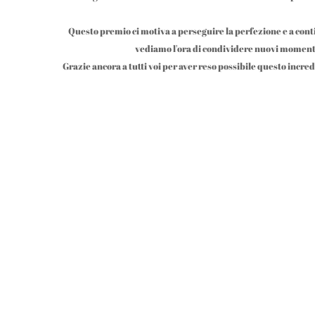
Questo premio ci motiva a perseguire la perfezione e a cont
vediamo l'ora di condividere nuovi momenti s
Grazie ancora a tutti voi per aver reso possibile questo incred