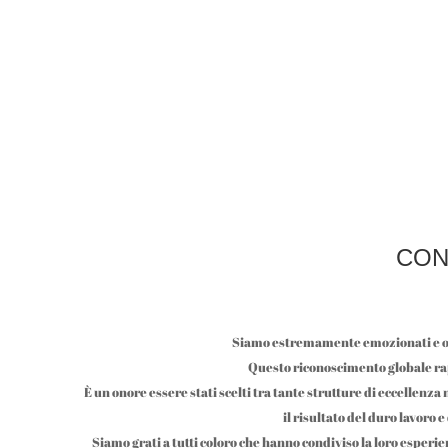
CON
Siamo estremamente emozionati e orgo
Questo riconoscimento globale rap
È un onore essere stati scelti tra tante strutture di eccellen
il risultato del duro lavoro 
Siamo grati a tutti coloro che hanno condiviso la loro esperi