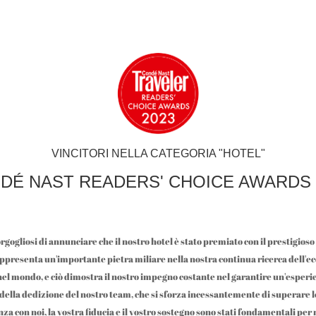
VINCITORI NELLA CATEGORIA "HOTEL"
DÉ NAST READERS' CHOICE AWARDS 
gliosi di annunciare che il nostro hotel è stato premiato con il prestigio
presenta un'importante pietra miliare nella nostra continua ricerca dell'ecc
za nel mondo, e ciò dimostra il nostro impegno costante nel garantire un'esper
e della dedizione del nostro team, che si sforza incessantemente di superare le 
enza con noi, la vostra fiducia e il vostro sostegno sono stati fondamentali 