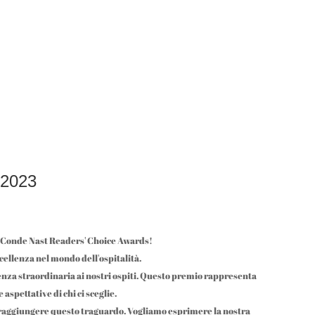
2023
so Conde Nast Readers' Choice Awards!
ellenza nel mondo dell'ospitalità.
ienza straordinaria ai nostri ospiti. Questo premio rappresenta
aspettative di chi ci sceglie.
per raggiungere questo traguardo. Vogliamo esprimere la nostra